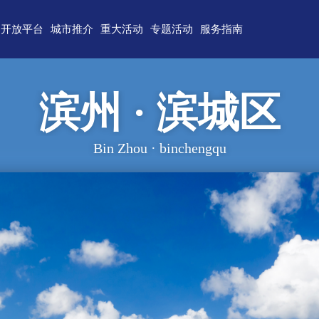
开放平台
城市推介
重大活动
专题活动
服务指南
东)自由贸易试验区
济南
青岛
重点区域招商
政务服务
技术产业开发区
淄博
枣庄
直播山东
联络我们
滨州 · 滨城区
（技术）开发区
东营
烟台
云招商
意见建议
作组织地方经贸合作示范区
潍坊
济宁
云路演
Bin Zhou · binchengqu
关特殊监管区域
泰安
威海
省级新区
日照
德州
临沂
聊城
滨州
菏泽