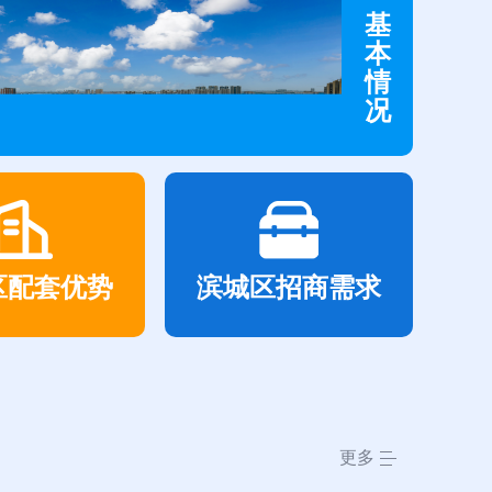
基
本
情
况
区配套优势
滨城区招商需求
更多