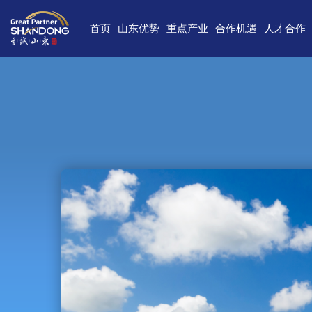
首页
山东优势
重点产业
合作机遇
人才合作
独特的区位优势
新一代信息技术
高端装备
合作项目库
人才需求
中国(山
雄厚的经济基础
新能源
重点外资项目跟踪推进平台
新材料
最新招聘
高新
完备的产业体系
现代海洋
医养健康
经济
蓬勃的海洋经济
高端化工
现代高效农业
中国-上海合
巨大的市场需求
文化创意
精品旅游
海
开放的投资环境
现代金融服务
现代轻工纺织
丰富的人力资源
强大的科技实力
深厚的文化底蕴
宜居的生活环境